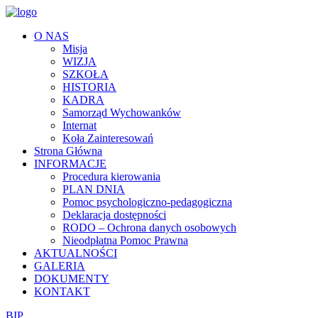
O NAS
Misja
WIZJA
SZKOŁA
HISTORIA
KADRA
Samorząd Wychowanków
Internat
Koła Zainteresowań
Strona Główna
INFORMACJE
Procedura kierowania
PLAN DNIA
Pomoc psychologiczno-pedagogiczna
Deklaracja dostępności
RODO – Ochrona danych osobowych
Nieodpłatna Pomoc Prawna
AKTUALNOŚCI
GALERIA
DOKUMENTY
KONTAKT
BIP