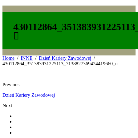
430112864_351383931225113
Home
INNE
Dzień Kariery Zawodowej
430112864_351383931225113_7138827369424419660_n
Previous
Dzień Kariery Zawodowej
Next