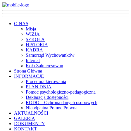
O NAS
Misja
WIZJA
SZKOŁA
HISTORIA
KADRA
Samorząd Wychowanków
Internat
Koła Zainteresowań
Strona Główna
INFORMACJE
Procedura kierowania
PLAN DNIA
Pomoc psychologiczno-pedagogiczna
Deklaracja dostępności
RODO – Ochrona danych osobowych
Nieodpłatna Pomoc Prawna
AKTUALNOŚCI
GALERIA
DOKUMENTY
KONTAKT