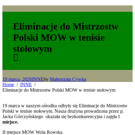
Eliminacje do Mistrzostw
Polski MOW w tenisie
stołowym
19 marca, 2026
INNE
by
Małgorzata Cywka
Home
INNE
Eliminacje do Mistrzostw Polski MOW w tenisie stołowym
19 marca w naszym ośrodku odbyły się Eliminacje do Mistrzostw
Polski w tenisie stołowym. Nasza drużyna prowadzona przez p.
Jacka Górczyńskiego okazała się bezkonkurencyjna i zajęła I
miejsce.
II miejsce MOW Wola Rowska