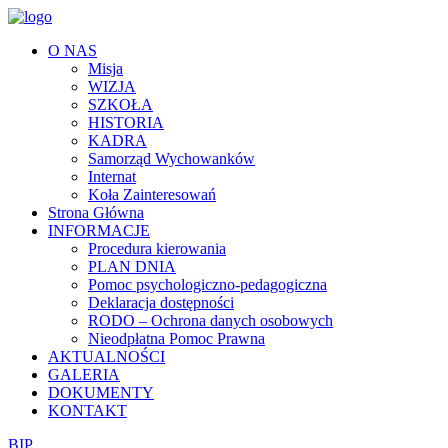
O NAS
Misja
WIZJA
SZKOŁA
HISTORIA
KADRA
Samorząd Wychowanków
Internat
Koła Zainteresowań
Strona Główna
INFORMACJE
Procedura kierowania
PLAN DNIA
Pomoc psychologiczno-pedagogiczna
Deklaracja dostępności
RODO – Ochrona danych osobowych
Nieodpłatna Pomoc Prawna
AKTUALNOŚCI
GALERIA
DOKUMENTY
KONTAKT
BIP