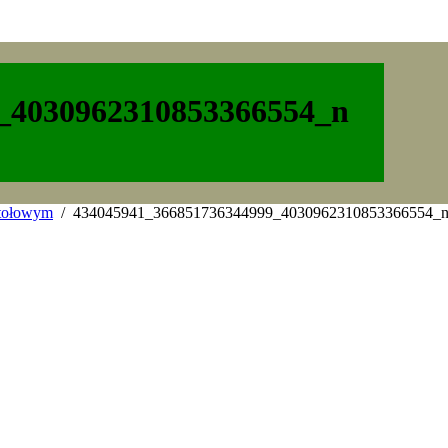
_4030962310853366554_n
stołowym
434045941_366851736344999_4030962310853366554_