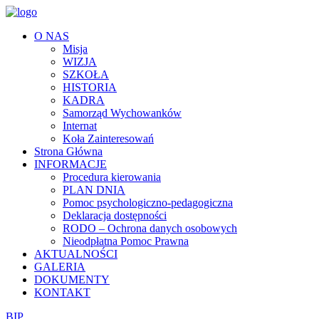
O NAS
Misja
WIZJA
SZKOŁA
HISTORIA
KADRA
Samorząd Wychowanków
Internat
Koła Zainteresowań
Strona Główna
INFORMACJE
Procedura kierowania
PLAN DNIA
Pomoc psychologiczno-pedagogiczna
Deklaracja dostępności
RODO – Ochrona danych osobowych
Nieodpłatna Pomoc Prawna
AKTUALNOŚCI
GALERIA
DOKUMENTY
KONTAKT
BIP