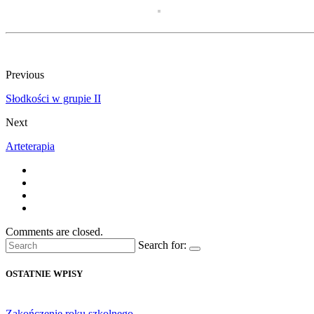
Previous
Słodkości w grupie II
Next
Arteterapia
Comments are closed.
Search for:
OSTATNIE WPISY
Zakończenie roku szkolnego