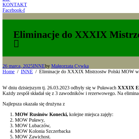
KONTAKT
Facebook-f
Eliminacje do XXXIX Mistrz
26 marca, 2025
INNE
by
Małgorzata Cywka
Home
INNE
Eliminacje do XXXIX Mistrzostw Polski MOW w
W dniu dzisiejszym tj. 26.03.2023 odbyły się w Puławach
XXXIX Eli
Każdy zespół składał się z 3 zawodników i rezerwowego. Na elimin
Najlepsza okazała się drużyna z
MOW Rusinów Konecki,
kolejne miejsca zajęły:
MOW Puławy,
MOW Lubaczów,
MOW Kolonia Szczerbacka
MOW Zawichost.