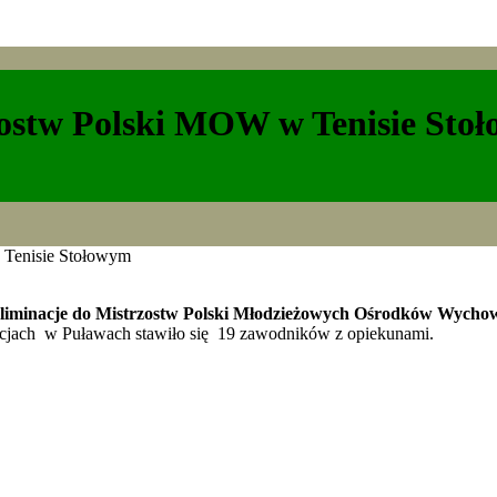
ostw Polski MOW w Tenisie Sto
 Tenisie Stołowym
minacje do Mistrzostw Polski Młodzieżowych Ośrodków Wychow
acjach w Puławach stawiło się 19 zawodników z opiekunami.