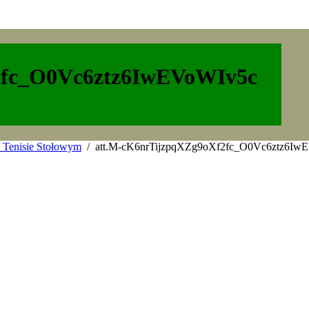
2fc_O0Vc6ztz6IwEVoWIv5c
 Tenisie Stołowym
att.M-cK6nrTijzpqXZg9oXf2fc_O0Vc6ztz6Iw