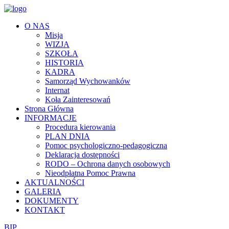
O NAS
Misja
WIZJA
SZKOŁA
HISTORIA
KADRA
Samorząd Wychowanków
Internat
Koła Zainteresowań
Strona Główna
INFORMACJE
Procedura kierowania
PLAN DNIA
Pomoc psychologiczno-pedagogiczna
Deklaracja dostępności
RODO – Ochrona danych osobowych
Nieodpłatna Pomoc Prawna
AKTUALNOŚCI
GALERIA
DOKUMENTY
KONTAKT
BIP