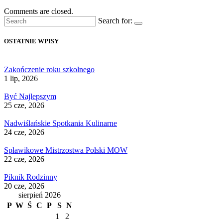
Comments are closed.
Search for:
OSTATNIE WPISY
Zakończenie roku szkolnego
1 lip, 2026
Być Najlepszym
25 cze, 2026
Nadwiślańskie Spotkania Kulinarne
24 cze, 2026
Spławikowe Mistrzostwa Polski MOW
22 cze, 2026
Piknik Rodzinny
20 cze, 2026
sierpień 2026
P
W
Ś
C
P
S
N
1
2