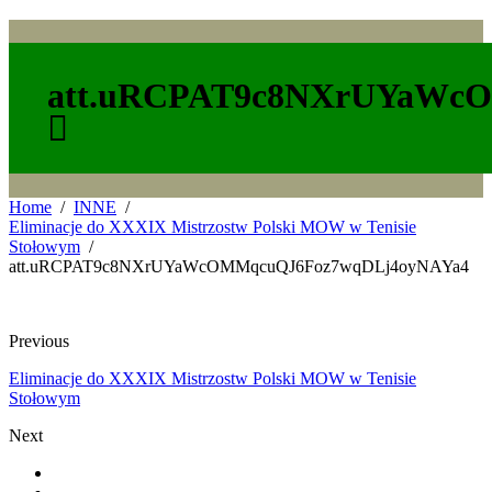
att.uRCPAT9c8NXrUYaWc
Home
INNE
Eliminacje do XXXIX Mistrzostw Polski MOW w Tenisie
Stołowym
att.uRCPAT9c8NXrUYaWcOMMqcuQJ6Foz7wqDLj4oyNAYa4
Previous
Eliminacje do XXXIX Mistrzostw Polski MOW w Tenisie
Stołowym
Next