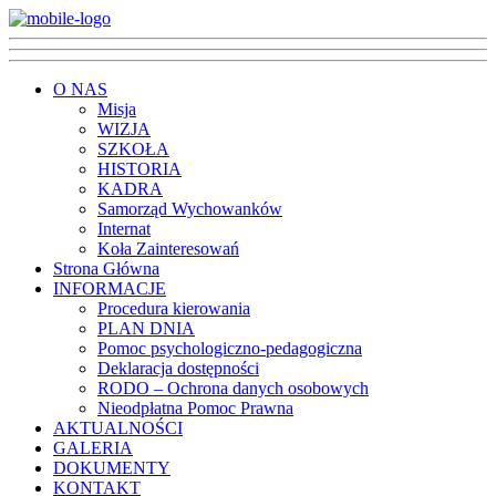
O NAS
Misja
WIZJA
SZKOŁA
HISTORIA
KADRA
Samorząd Wychowanków
Internat
Koła Zainteresowań
Strona Główna
INFORMACJE
Procedura kierowania
PLAN DNIA
Pomoc psychologiczno-pedagogiczna
Deklaracja dostępności
RODO – Ochrona danych osobowych
Nieodpłatna Pomoc Prawna
AKTUALNOŚCI
GALERIA
DOKUMENTY
KONTAKT