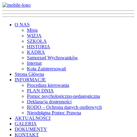
O NAS
Misja
WIZJA
SZKOŁA
HISTORIA
KADRA
Samorząd Wychowanków
Internat
Koła Zainteresowań
Strona Główna
INFORMACJE
Procedura kierowania
PLAN DNIA
Pomoc psychologiczno-pedagogiczna
Deklaracja dostępności
RODO – Ochrona danych osobowych
Nieodpłatna Pomoc Prawna
AKTUALNOŚCI
GALERIA
DOKUMENTY
KONTAKT