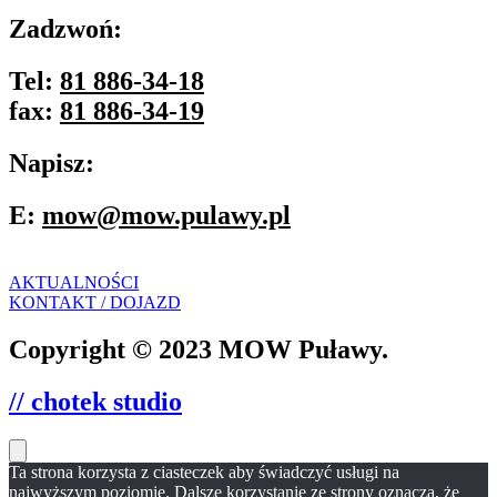
Zadzwoń:
Tel:
81 886-34-18
fax:
81 886-34-19
Napisz:
E:
mow@mow.pulawy.pl
AKTUALNOŚCI
KONTAKT / DOJAZD
Copyright © 2023 MOW Puławy.
// chotek studio
Ta strona korzysta z ciasteczek aby świadczyć usługi na
najwyższym poziomie. Dalsze korzystanie ze strony oznacza, że