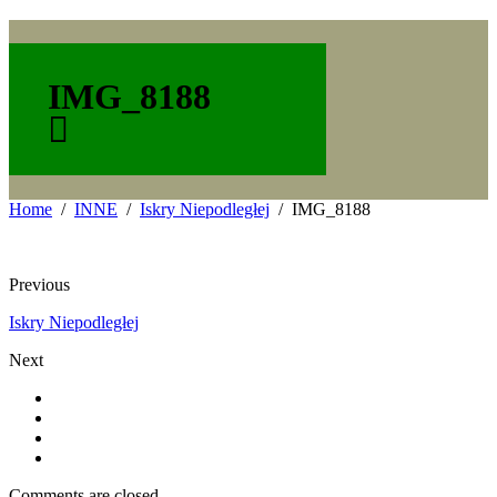
IMG_8188
Home
INNE
Iskry Niepodległej
IMG_8188
Previous
Iskry Niepodległej
Next
Comments are closed.