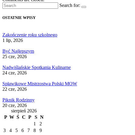
Search for:
OSTATNIE WPISY
Zakończenie roku szkolnego
1 lip, 2026
Być Najlepszym
25 cze, 2026
Nadwiślańskie Spotkania Kulinarne
24 cze, 2026
Spławikowe Mistrzostwa Polski MOW
22 cze, 2026
Piknik Rodzinny
20 cze, 2026
sierpień 2026
P
W
Ś
C
P
S
N
1
2
3
4
5
6
7
8
9