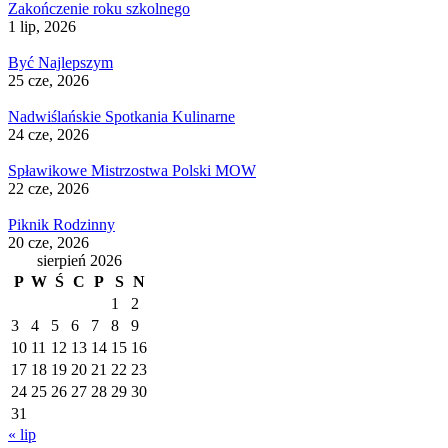
Zakończenie roku szkolnego
1 lip, 2026
Być Najlepszym
25 cze, 2026
Nadwiślańskie Spotkania Kulinarne
24 cze, 2026
Spławikowe Mistrzostwa Polski MOW
22 cze, 2026
Piknik Rodzinny
20 cze, 2026
sierpień 2026
P
W
Ś
C
P
S
N
1
2
3
4
5
6
7
8
9
10
11
12
13
14
15
16
17
18
19
20
21
22
23
24
25
26
27
28
29
30
31
« lip