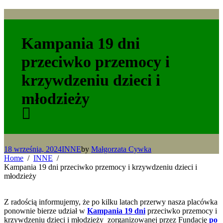
Kampania 19 dni
przeciwko przemocy i
krzywdzeniu dzieci i
młodzieży
18 września, 2024
INNE
by
Małgorzata Cywka
Home
INNE
Kampania 19 dni przeciwko przemocy i krzywdzeniu dzieci i
młodzieży
Z radością informujemy, że po kilku latach przerwy nasza placówka
ponownie bierze udział w
Kampania 19 dni
przeciwko przemocy i
krzywdzeniu dzieci i młodzieży zorganizowanej przez Fundację
po