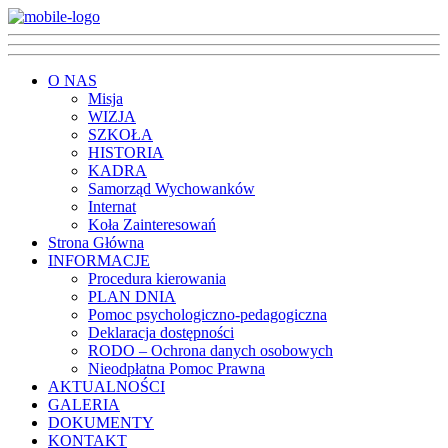
O NAS
Misja
WIZJA
SZKOŁA
HISTORIA
KADRA
Samorząd Wychowanków
Internat
Koła Zainteresowań
Strona Główna
INFORMACJE
Procedura kierowania
PLAN DNIA
Pomoc psychologiczno-pedagogiczna
Deklaracja dostępności
RODO – Ochrona danych osobowych
Nieodpłatna Pomoc Prawna
AKTUALNOŚCI
GALERIA
DOKUMENTY
KONTAKT