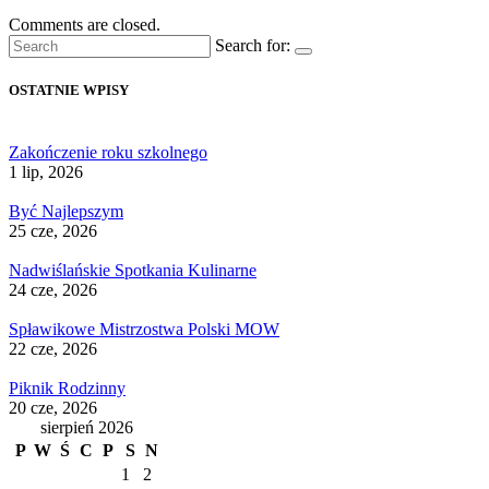
Comments are closed.
Search for:
OSTATNIE WPISY
Zakończenie roku szkolnego
1 lip, 2026
Być Najlepszym
25 cze, 2026
Nadwiślańskie Spotkania Kulinarne
24 cze, 2026
Spławikowe Mistrzostwa Polski MOW
22 cze, 2026
Piknik Rodzinny
20 cze, 2026
sierpień 2026
P
W
Ś
C
P
S
N
1
2