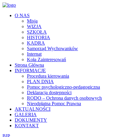
O NAS
Misja
WIZJA
SZKOŁA
HISTORIA
KADRA
Samorząd Wychowanków
Internat
Koła Zainteresowań
Strona Główna
INFORMACJE
Procedura kierowania
PLAN DNIA
Pomoc psychologiczno-pedagogiczna
Deklaracja dostępności
RODO – Ochrona danych osobowych
Nieodpłatna Pomoc Prawna
AKTUALNOŚCI
GALERIA
DOKUMENTY
KONTAKT
BIP