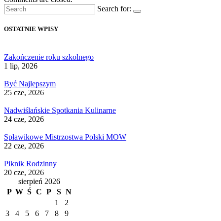
Search for:
OSTATNIE WPISY
Zakończenie roku szkolnego
1 lip, 2026
Być Najlepszym
25 cze, 2026
Nadwiślańskie Spotkania Kulinarne
24 cze, 2026
Spławikowe Mistrzostwa Polski MOW
22 cze, 2026
Piknik Rodzinny
20 cze, 2026
sierpień 2026
P
W
Ś
C
P
S
N
1
2
3
4
5
6
7
8
9