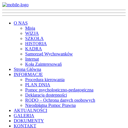
O NAS
Misja
WIZJA
SZKOŁA
HISTORIA
KADRA
Samorząd Wychowanków
Internat
Koła Zainteresowań
Strona Główna
INFORMACJE
Procedura kierowania
PLAN DNIA
Pomoc psychologiczno-pedagogiczna
Deklaracja dostępności
RODO – Ochrona danych osobowych
Nieodpłatna Pomoc Prawna
AKTUALNOŚCI
GALERIA
DOKUMENTY
KONTAKT