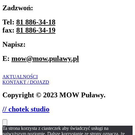
Zadzwoń:
Tel:
81 886-34-18
fax:
81 886-34-19
Napisz:
E:
mow@mow.pulawy.pl
AKTUALNOŚCI
KONTAKT / DOJAZD
Copyright © 2023 MOW Puławy.
// chotek studio
Ta strona korzysta z ciasteczek aby świadczyć usługi na
najwyższym poziomie. Dalsze korzystanie ze strony oznacza, że