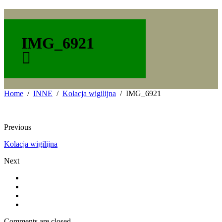
IMG_6921
Home
INNE
Kolacja wigilijna
IMG_6921
Previous
Kolacja wigilijna
Next
Comments are closed.