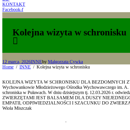
KONTAKT
Facebook-f
Kolejna wizyta w schronisku
12 marca, 2026
INNE
by
Małgorzata Cywka
Home
INNE
Kolejna wizyta w schronisku
KOLEJNA WIZYTA W SCHRONISKU DLA BEZDOMNYCH 
Wychowankowie Młodzieżowego Ośrodka Wychowawczego im. A. Kami
schroniska w Puławach. W dniu dzisiejszym tj. 12.03.2026 r. odwi
ZWIERZĘTAMI JEST BALSAMEM DLA DUSZY NIEJEDNEGO Z NAS. C
EMPATII, ODPIWIEDZIALNOŚCI I SZACUNKU DO ZWIERZĄ
Wiola Miszczak