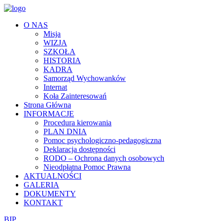
O NAS
Misja
WIZJA
SZKOŁA
HISTORIA
KADRA
Samorząd Wychowanków
Internat
Koła Zainteresowań
Strona Główna
INFORMACJE
Procedura kierowania
PLAN DNIA
Pomoc psychologiczno-pedagogiczna
Deklaracja dostępności
RODO – Ochrona danych osobowych
Nieodpłatna Pomoc Prawna
AKTUALNOŚCI
GALERIA
DOKUMENTY
KONTAKT
BIP