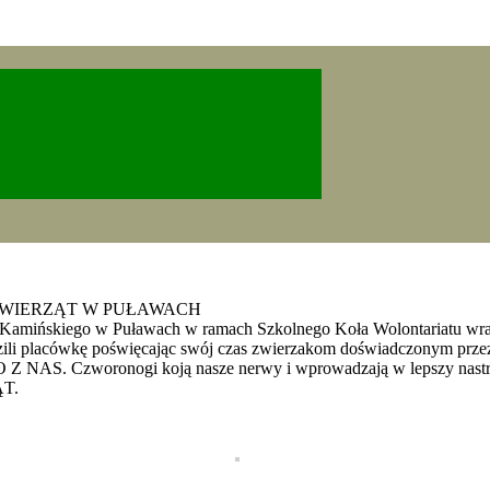
ZWIERZĄT W PUŁAWACH
ńskiego w Puławach w ramach Szkolnego Koła Wolontariatu wraz z
edzili placówkę poświęcając swój czas zwierzakom doświadczonym pr
zworonogi koją nasze nerwy i wprowadzają w lepszy nastró
T.