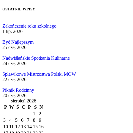
OSTATNIE WPISY
Zakończenie roku szkolnego
1 lip, 2026
Być Najlepszym
25 cze, 2026
Nadwiślańskie Spotkania Kulinarne
24 cze, 2026
Spławikowe Mistrzostwa Polski MOW
22 cze, 2026
Piknik Rodzinny
20 cze, 2026
sierpień 2026
P
W
Ś
C
P
S
N
1
2
3
4
5
6
7
8
9
10
11
12
13
14
15
16