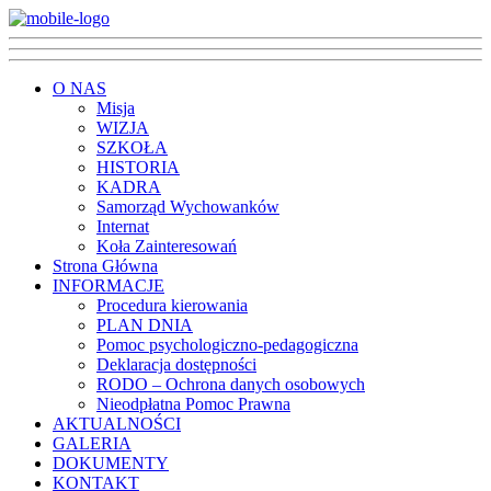
O NAS
Misja
WIZJA
SZKOŁA
HISTORIA
KADRA
Samorząd Wychowanków
Internat
Koła Zainteresowań
Strona Główna
INFORMACJE
Procedura kierowania
PLAN DNIA
Pomoc psychologiczno-pedagogiczna
Deklaracja dostępności
RODO – Ochrona danych osobowych
Nieodpłatna Pomoc Prawna
AKTUALNOŚCI
GALERIA
DOKUMENTY
KONTAKT