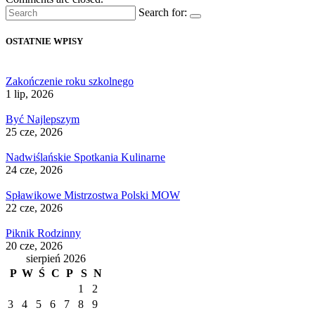
Search for:
OSTATNIE WPISY
Zakończenie roku szkolnego
1 lip, 2026
Być Najlepszym
25 cze, 2026
Nadwiślańskie Spotkania Kulinarne
24 cze, 2026
Spławikowe Mistrzostwa Polski MOW
22 cze, 2026
Piknik Rodzinny
20 cze, 2026
sierpień 2026
P
W
Ś
C
P
S
N
1
2
3
4
5
6
7
8
9