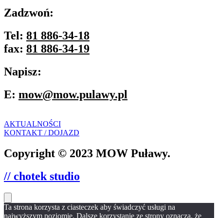
Zadzwoń:
Tel:
81 886-34-18
fax:
81 886-34-19
Napisz:
E:
mow@mow.pulawy.pl
AKTUALNOŚCI
KONTAKT / DOJAZD
Copyright © 2023 MOW Puławy.
// chotek studio
Ta strona korzysta z ciasteczek aby świadczyć usługi na
najwyższym poziomie. Dalsze korzystanie ze strony oznacza, że