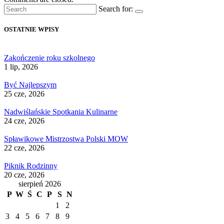
Search for:
OSTATNIE WPISY
Zakończenie roku szkolnego
1 lip, 2026
Być Najlepszym
25 cze, 2026
Nadwiślańskie Spotkania Kulinarne
24 cze, 2026
Spławikowe Mistrzostwa Polski MOW
22 cze, 2026
Piknik Rodzinny
20 cze, 2026
sierpień 2026
P
W
Ś
C
P
S
N
1
2
3
4
5
6
7
8
9