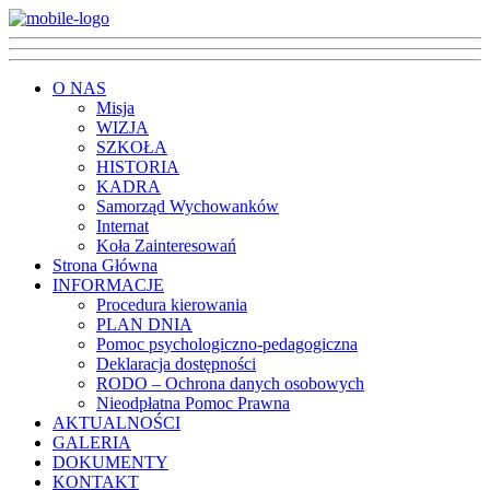
O NAS
Misja
WIZJA
SZKOŁA
HISTORIA
KADRA
Samorząd Wychowanków
Internat
Koła Zainteresowań
Strona Główna
INFORMACJE
Procedura kierowania
PLAN DNIA
Pomoc psychologiczno-pedagogiczna
Deklaracja dostępności
RODO – Ochrona danych osobowych
Nieodpłatna Pomoc Prawna
AKTUALNOŚCI
GALERIA
DOKUMENTY
KONTAKT