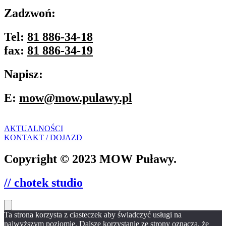
Zadzwoń:
Tel:
81 886-34-18
fax:
81 886-34-19
Napisz:
E:
mow@mow.pulawy.pl
AKTUALNOŚCI
KONTAKT / DOJAZD
Copyright © 2023 MOW Puławy.
// chotek studio
Ta strona korzysta z ciasteczek aby świadczyć usługi na
najwyższym poziomie. Dalsze korzystanie ze strony oznacza, że