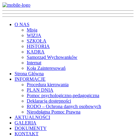
O NAS
Misja
WIZJA
SZKOŁA
HISTORIA
KADRA
Samorząd Wychowanków
Internat
Koła Zainteresowań
Strona Główna
INFORMACJE
Procedura kierowania
PLAN DNIA
Pomoc psychologiczno-pedagogiczna
Deklaracja dostępności
RODO – Ochrona danych osobowych
Nieodpłatna Pomoc Prawna
AKTUALNOŚCI
GALERIA
DOKUMENTY
KONTAKT