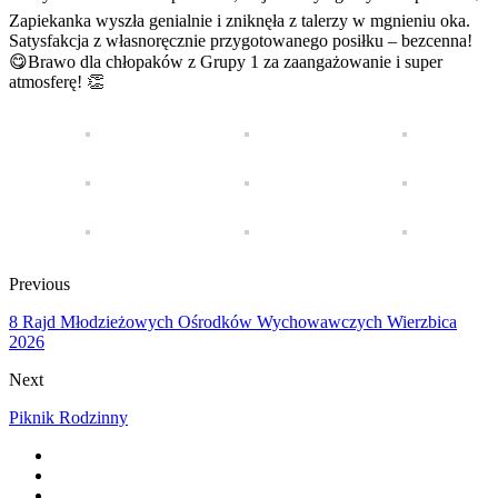
Zapiekanka wyszła genialnie i zniknęła z talerzy w mgnieniu oka.
Satysfakcja z własnoręcznie przygotowanego posiłku – bezcenna!
😋Brawo dla chłopaków z Grupy 1 za zaangażowanie i super
atmosferę! 👏
Previous
8 Rajd Młodzieżowych Ośrodków Wychowawczych Wierzbica
2026
Next
Piknik Rodzinny