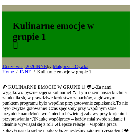
Kulinarne emocje w
grupie 1
16 czerwca, 2026
INNE
by
Małgorzata Cywka
Home
INNE
Kulinarne emocje w grupie 1
🍕 KULINARNE EMOCJE W GRUPIE 1! 🧑‍🍳Za nami
wyjątkowo pyszne zajęcia kulinarne! 🍲 Tym razem nasza kuchnia
zamieniła się w prawdziwe królestwo zapachów, a głównym
punktem programu było wspólne przygotowanie zapiekanek.To nie
było zwykłe gotowanie! Czas spędzony przy wspólnym stole
przyniósł nam:Mnóstwo śmiechu i świetnej zabawy przy krojeniu i
przyprawianiu 💥Naukę współpracy – każdy miał swoje zadanie i
idealnie wywiązał się z roli 🤝Lepsze relacje – wspólna praca
zbliżyła nas do siebie i pokazała, że jesteśmy zgranym zespołem! ❤️