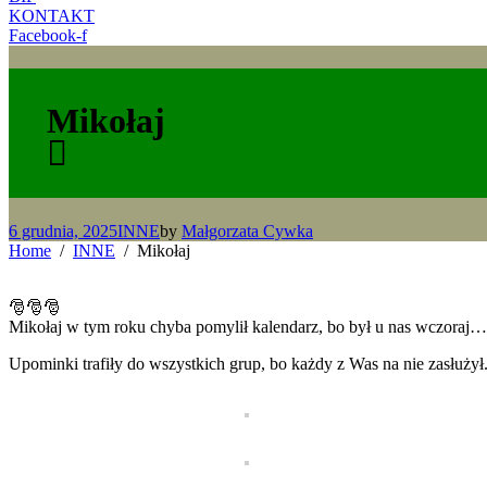
KONTAKT
Facebook-f
Mikołaj
6 grudnia, 2025
INNE
by
Małgorzata Cywka
Home
INNE
Mikołaj
🎅🎅🎅
Mikołaj w tym roku chyba pomylił kalendarz, bo był u nas wczoraj… 
Upominki trafiły do wszystkich grup, bo każdy z Was na nie zasłużył