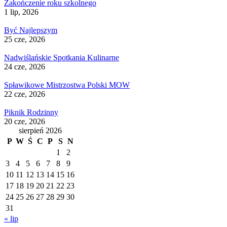
Zakończenie roku szkolnego
1 lip, 2026
Być Najlepszym
25 cze, 2026
Nadwiślańskie Spotkania Kulinarne
24 cze, 2026
Spławikowe Mistrzostwa Polski MOW
22 cze, 2026
Piknik Rodzinny
20 cze, 2026
sierpień 2026
P
W
Ś
C
P
S
N
1
2
3
4
5
6
7
8
9
10
11
12
13
14
15
16
17
18
19
20
21
22
23
24
25
26
27
28
29
30
31
« lip