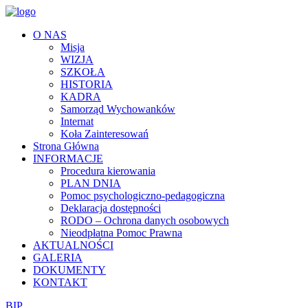
O NAS
Misja
WIZJA
SZKOŁA
HISTORIA
KADRA
Samorząd Wychowanków
Internat
Koła Zainteresowań
Strona Główna
INFORMACJE
Procedura kierowania
PLAN DNIA
Pomoc psychologiczno-pedagogiczna
Deklaracja dostępności
RODO – Ochrona danych osobowych
Nieodpłatna Pomoc Prawna
AKTUALNOŚCI
GALERIA
DOKUMENTY
KONTAKT
BIP