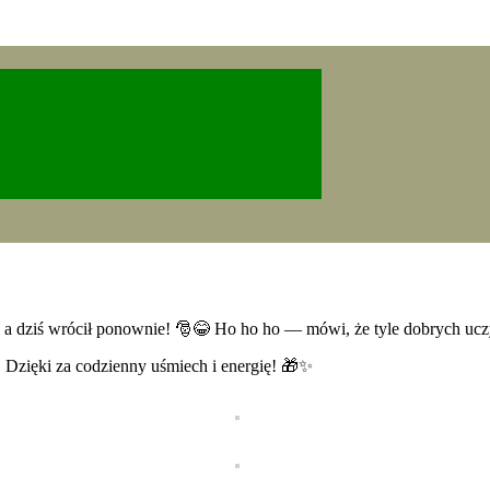
a dziś wrócił ponownie! 🎅😂 Ho ho ho — mówi, że tyle dobrych uczyn
. Dzięki za codzienny uśmiech i energię! 🎁✨