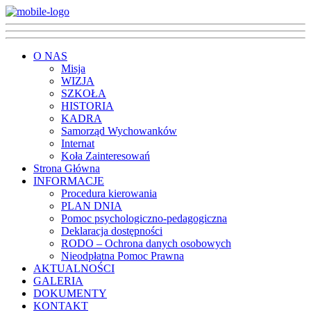
O NAS
Misja
WIZJA
SZKOŁA
HISTORIA
KADRA
Samorząd Wychowanków
Internat
Koła Zainteresowań
Strona Główna
INFORMACJE
Procedura kierowania
PLAN DNIA
Pomoc psychologiczno-pedagogiczna
Deklaracja dostępności
RODO – Ochrona danych osobowych
Nieodpłatna Pomoc Prawna
AKTUALNOŚCI
GALERIA
DOKUMENTY
KONTAKT