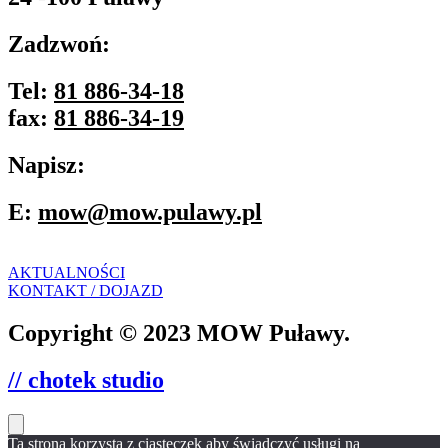
Zadzwoń:
Tel:
81 886-34-18
fax:
81 886-34-19
Napisz:
E:
mow@mow.pulawy.pl
AKTUALNOŚCI
KONTAKT / DOJAZD
Copyright © 2023 MOW Puławy.
// chotek studio
Ta strona korzysta z ciasteczek aby świadczyć usługi na