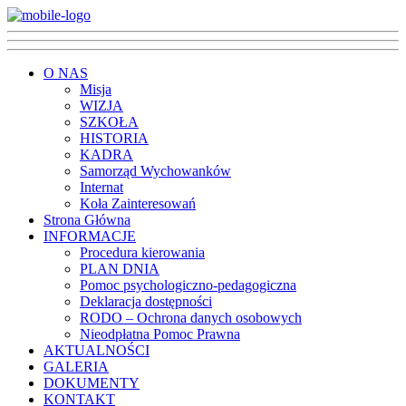
O NAS
Misja
WIZJA
SZKOŁA
HISTORIA
KADRA
Samorząd Wychowanków
Internat
Koła Zainteresowań
Strona Główna
INFORMACJE
Procedura kierowania
PLAN DNIA
Pomoc psychologiczno-pedagogiczna
Deklaracja dostępności
RODO – Ochrona danych osobowych
Nieodpłatna Pomoc Prawna
AKTUALNOŚCI
GALERIA
DOKUMENTY
KONTAKT