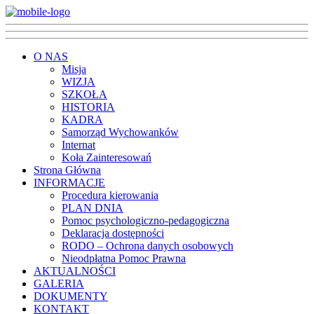
O NAS
Misja
WIZJA
SZKOŁA
HISTORIA
KADRA
Samorząd Wychowanków
Internat
Koła Zainteresowań
Strona Główna
INFORMACJE
Procedura kierowania
PLAN DNIA
Pomoc psychologiczno-pedagogiczna
Deklaracja dostępności
RODO – Ochrona danych osobowych
Nieodpłatna Pomoc Prawna
AKTUALNOŚCI
GALERIA
DOKUMENTY
KONTAKT