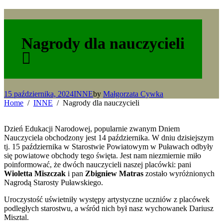
Nagrody dla nauczycieli
15 października, 2024
INNE
by
Małgorzata Cywka
Home
INNE
Nagrody dla nauczycieli
Dzień Edukacji Narodowej, popularnie zwanym Dniem
Nauczyciela obchodzony jest 14 października. W dniu dzisiejszym
tj. 15 października w Starostwie Powiatowym w Puławach odbyły
się powiatowe obchody tego święta. Jest nam niezmiernie miło
poinformować, że dwóch nauczycieli naszej placówki: pani
Wioletta Miszczak
i pan
Zbigniew Matras
zostało wyróżnionych
Nagrodą Starosty Puławskiego.
Uroczystość uświetniły występy artystyczne uczniów z placówek
podległych starostwu, a wśród nich był nasz wychowanek Dariusz
Misztal.