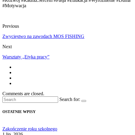
#Rozwój #KadraZSercem #Pasja #Edukacja #Wyróżnienie #Duma
#Motywacja
Previous
Zwycięstwo na zawodach MOS FISHING
Next
Warsztaty „Etyka pracy”
Comments are closed.
Search for:
OSTATNIE WPISY
Zakończenie roku szkolnego
1 lip, 2026