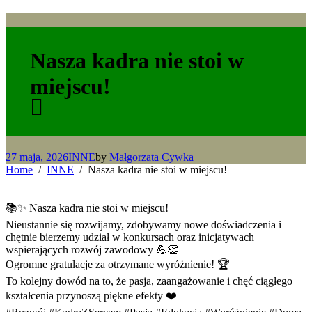
Nasza kadra nie stoi w
miejscu!
27 maja, 2026
INNE
by
Małgorzata Cywka
Home
INNE
Nasza kadra nie stoi w miejscu!
📚✨ Nasza kadra nie stoi w miejscu!
Nieustannie się rozwijamy, zdobywamy nowe doświadczenia i
chętnie bierzemy udział w konkursach oraz inicjatywach
wspierających rozwój zawodowy 💪👏
Ogromne gratulacje za otrzymane wyróżnienie! 🏆
To kolejny dowód na to, że pasja, zaangażowanie i chęć ciągłego
kształcenia przynoszą piękne efekty ❤️