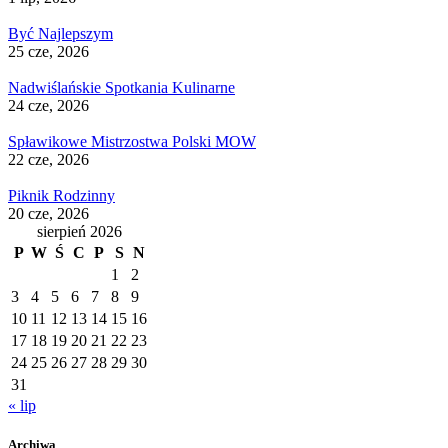
Być Najlepszym
25 cze, 2026
Nadwiślańskie Spotkania Kulinarne
24 cze, 2026
Spławikowe Mistrzostwa Polski MOW
22 cze, 2026
Piknik Rodzinny
20 cze, 2026
sierpień 2026
P
W
Ś
C
P
S
N
1
2
3
4
5
6
7
8
9
10
11
12
13
14
15
16
17
18
19
20
21
22
23
24
25
26
27
28
29
30
31
« lip
Archiwa