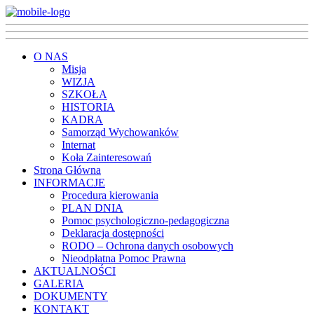
O NAS
Misja
WIZJA
SZKOŁA
HISTORIA
KADRA
Samorząd Wychowanków
Internat
Koła Zainteresowań
Strona Główna
INFORMACJE
Procedura kierowania
PLAN DNIA
Pomoc psychologiczno-pedagogiczna
Deklaracja dostępności
RODO – Ochrona danych osobowych
Nieodpłatna Pomoc Prawna
AKTUALNOŚCI
GALERIA
DOKUMENTY
KONTAKT