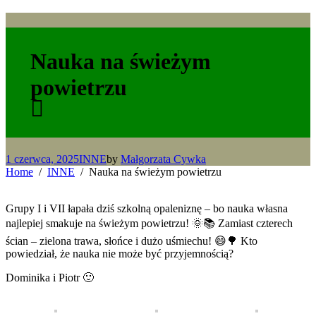
Nauka na świeżym
powietrzu
1 czerwca, 2025
INNE
by
Małgorzata Cywka
Home
INNE
Nauka na świeżym powietrzu
Grupy I i VII łapała dziś szkolną opaleniznę – bo nauka własna
najlepiej smakuje na świeżym powietrzu! 🌞📚 Zamiast czterech
ścian – zielona trawa, słońce i dużo uśmiechu! 😄🌳 Kto
powiedział, że nauka nie może być przyjemnością?
Dominika i Piotr 🙂