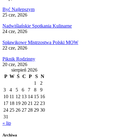
Być Najlepszym
25 cze, 2026
Nadwiślańskie Spotkania Kulinarne
24 cze, 2026
Spławikowe Mistrzostwa Polski MOW
22 cze, 2026
Piknik Rodzinny
20 cze, 2026
sierpień 2026
P
W
Ś
C
P
S
N
1
2
3
4
5
6
7
8
9
10
11
12
13
14
15
16
17
18
19
20
21
22
23
24
25
26
27
28
29
30
31
« lip
Archiwa