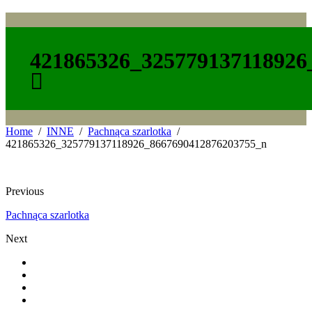
421865326_325779137118926
Home
INNE
Pachnąca szarlotka
421865326_325779137118926_8667690412876203755_n
Previous
Pachnąca szarlotka
Next