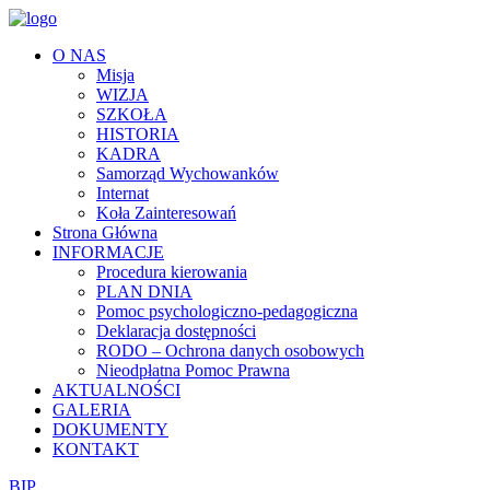
O NAS
Misja
WIZJA
SZKOŁA
HISTORIA
KADRA
Samorząd Wychowanków
Internat
Koła Zainteresowań
Strona Główna
INFORMACJE
Procedura kierowania
PLAN DNIA
Pomoc psychologiczno-pedagogiczna
Deklaracja dostępności
RODO – Ochrona danych osobowych
Nieodpłatna Pomoc Prawna
AKTUALNOŚCI
GALERIA
DOKUMENTY
KONTAKT
BIP