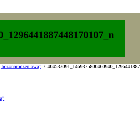
0_1296441887448170107_n
ę bożonarodzeniową”
404533091_1469375800460940_1296441887
ą”