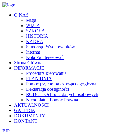
O NAS
Misja
WIZJA
SZKOŁA
HISTORIA
KADRA
Samorząd Wychowanków
Internat
Koła Zainteresowań
Strona Główna
INFORMACJE
Procedura kierowania
PLAN DNIA
Pomoc psychologiczno-pedagogiczna
Deklaracja dostępności
RODO – Ochrona danych osobowych
Nieodpłatna Pomoc Prawna
AKTUALNOŚCI
GALERIA
DOKUMENTY
KONTAKT
BIP