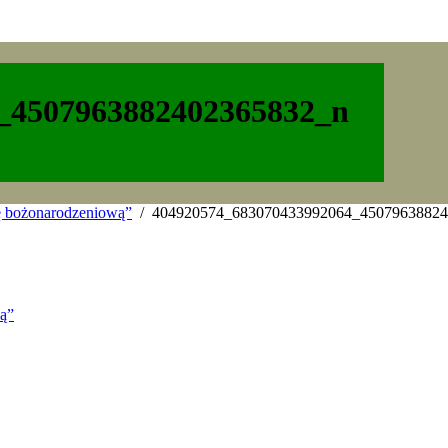
_4507963882402365832_n
ę bożonarodzeniową”
404920574_683070433992064_45079638824
ą”