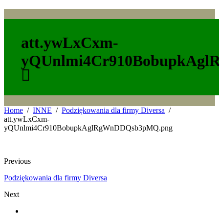
att.ywLxCxm-
yQUnlmi4Cr910BobupkAg
Home
INNE
Podziękowania dla firmy Diversa
att.ywLxCxm-
yQUnlmi4Cr910BobupkAglRgWnDDQsb3pMQ.png
Previous
Podziękowania dla firmy Diversa
Next