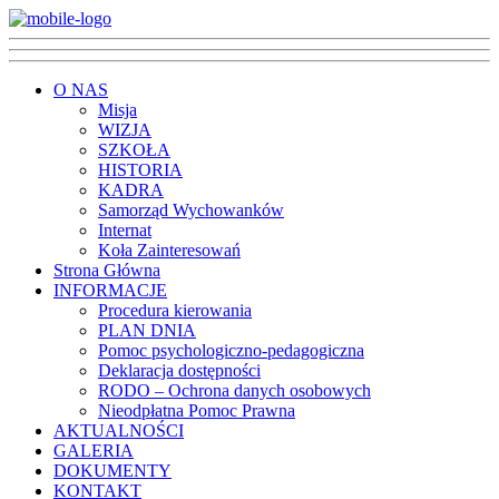
O NAS
Misja
WIZJA
SZKOŁA
HISTORIA
KADRA
Samorząd Wychowanków
Internat
Koła Zainteresowań
Strona Główna
INFORMACJE
Procedura kierowania
PLAN DNIA
Pomoc psychologiczno-pedagogiczna
Deklaracja dostępności
RODO – Ochrona danych osobowych
Nieodpłatna Pomoc Prawna
AKTUALNOŚCI
GALERIA
DOKUMENTY
KONTAKT