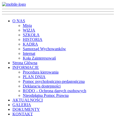
O NAS
Misja
WIZJA
SZKOŁA
HISTORIA
KADRA
Samorząd Wychowanków
Internat
Koła Zainteresowań
Strona Główna
INFORMACJE
Procedura kierowania
PLAN DNIA
Pomoc psychologiczno-pedagogiczna
Deklaracja dostępności
RODO – Ochrona danych osobowych
Nieodpłatna Pomoc Prawna
AKTUALNOŚCI
GALERIA
DOKUMENTY
KONTAKT