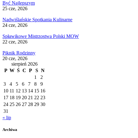
Być Najlepszym
25 cze, 2026
Nadwiślańskie Spotkania Kulinarne
24 cze, 2026
Spławikowe Mistrzostwa Polski MOW
22 cze, 2026
Piknik Rodzinny
20 cze, 2026
sierpień 2026
P
W
Ś
C
P
S
N
1
2
3
4
5
6
7
8
9
10
11
12
13
14
15
16
17
18
19
20
21
22
23
24
25
26
27
28
29
30
31
« lip
Archiwa