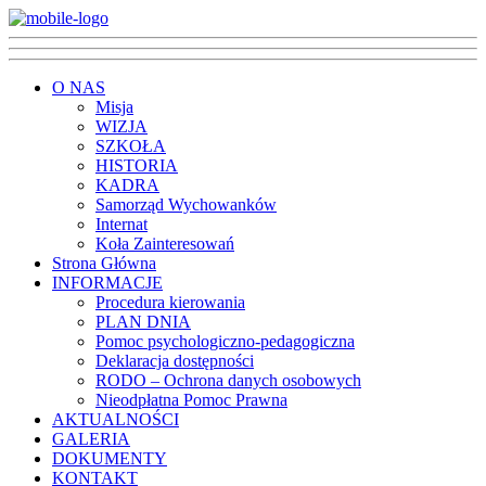
O NAS
Misja
WIZJA
SZKOŁA
HISTORIA
KADRA
Samorząd Wychowanków
Internat
Koła Zainteresowań
Strona Główna
INFORMACJE
Procedura kierowania
PLAN DNIA
Pomoc psychologiczno-pedagogiczna
Deklaracja dostępności
RODO – Ochrona danych osobowych
Nieodpłatna Pomoc Prawna
AKTUALNOŚCI
GALERIA
DOKUMENTY
KONTAKT