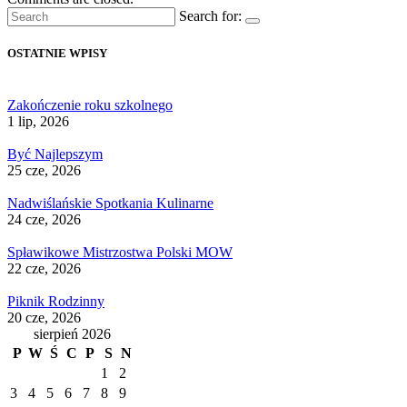
Search for:
OSTATNIE WPISY
Zakończenie roku szkolnego
1 lip, 2026
Być Najlepszym
25 cze, 2026
Nadwiślańskie Spotkania Kulinarne
24 cze, 2026
Spławikowe Mistrzostwa Polski MOW
22 cze, 2026
Piknik Rodzinny
20 cze, 2026
sierpień 2026
P
W
Ś
C
P
S
N
1
2
3
4
5
6
7
8
9