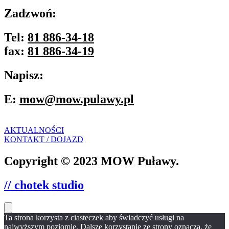
Zadzwoń:
Tel:
81 886-34-18
fax:
81 886-34-19
Napisz:
E:
mow@mow.pulawy.pl
AKTUALNOŚCI
KONTAKT / DOJAZD
Copyright © 2023 MOW Puławy.
// chotek studio
Ta strona korzysta z ciasteczek aby świadczyć usługi na
najwyższym poziomie. Dalsze korzystanie ze strony oznacza, że