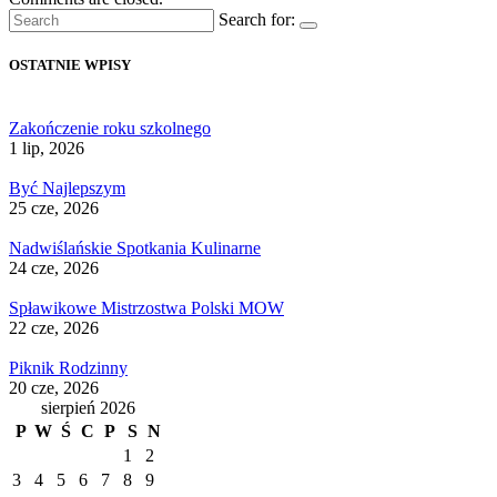
Search for:
OSTATNIE WPISY
Zakończenie roku szkolnego
1 lip, 2026
Być Najlepszym
25 cze, 2026
Nadwiślańskie Spotkania Kulinarne
24 cze, 2026
Spławikowe Mistrzostwa Polski MOW
22 cze, 2026
Piknik Rodzinny
20 cze, 2026
sierpień 2026
P
W
Ś
C
P
S
N
1
2
3
4
5
6
7
8
9