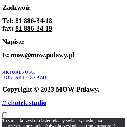
Zadzwoń:
Tel:
81 886-34-18
fax:
81 886-34-19
Napisz:
E:
mow@mow.pulawy.pl
AKTUALNOŚCI
KONTAKT / DOJAZD
Copyright © 2023 MOW Puławy.
// chotek studio
Ta strona korzysta z ciasteczek aby świadczyć usługi na
najwyższym poziomie. Dalsze korzystanie ze strony oznacza, że