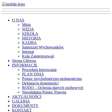
O NAS
Misja
WIZJA
SZKOŁA
HISTORIA
KADRA
Samorząd Wychowanków
Internat
Koła Zainteresowań
Strona Główna
INFORMACJE
Procedura kierowania
PLAN DNIA
Pomoc psychologiczno-pedagogiczna
Deklaracja dostępności
RODO – Ochrona danych osobowych
Nieodpłatna Pomoc Prawna
AKTUALNOŚCI
GALERIA
DOKUMENTY
KONTAKT