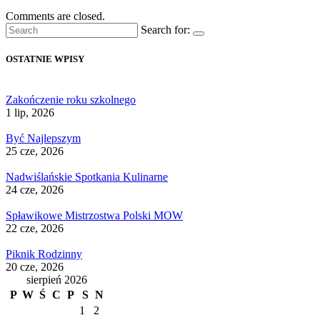
Comments are closed.
Search for:
OSTATNIE WPISY
Zakończenie roku szkolnego
1 lip, 2026
Być Najlepszym
25 cze, 2026
Nadwiślańskie Spotkania Kulinarne
24 cze, 2026
Spławikowe Mistrzostwa Polski MOW
22 cze, 2026
Piknik Rodzinny
20 cze, 2026
sierpień 2026
P
W
Ś
C
P
S
N
1
2