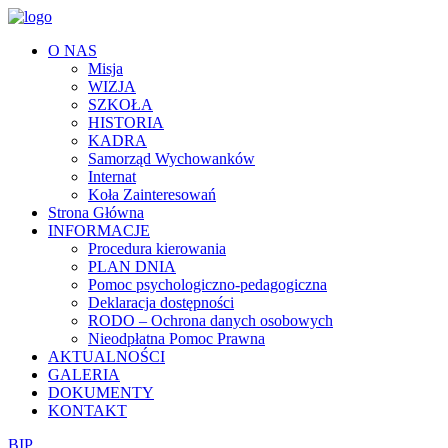
O NAS
Misja
WIZJA
SZKOŁA
HISTORIA
KADRA
Samorząd Wychowanków
Internat
Koła Zainteresowań
Strona Główna
INFORMACJE
Procedura kierowania
PLAN DNIA
Pomoc psychologiczno-pedagogiczna
Deklaracja dostępności
RODO – Ochrona danych osobowych
Nieodpłatna Pomoc Prawna
AKTUALNOŚCI
GALERIA
DOKUMENTY
KONTAKT
BIP