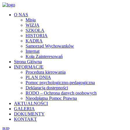
O NAS
Misja
WIZJA
SZKOŁA
HISTORIA
KADRA
Samorząd Wychowanków
Internat
Koła Zainteresowań
Strona Główna
INFORMACJE
Procedura kierowania
PLAN DNIA
Pomoc psychologiczno-pedagogiczna
Deklaracja dostępności
RODO – Ochrona danych osobowych
Nieodpłatna Pomoc Prawna
AKTUALNOŚCI
GALERIA
DOKUMENTY
KONTAKT
BIP