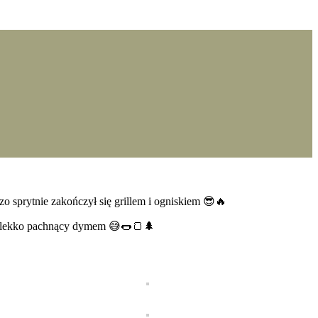
o sprytnie zakończył się grillem i ogniskiem 😎🔥
i i lekko pachnący dymem 😅🌭🍞🌲