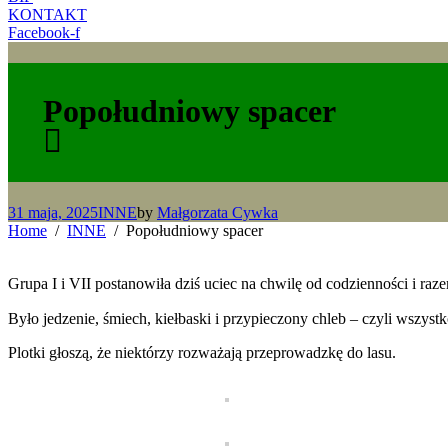
KONTAKT
Facebook-f
Popołudniowy spacer
31 maja, 2025
INNE
by
Małgorzata Cywka
Home
INNE
Popołudniowy spacer
Grupa I i VII postanowiła dziś uciec na chwilę od codzienności i ra
Było jedzenie, śmiech, kiełbaski i przypieczony chleb – czyli wszy
Plotki głoszą, że niektórzy rozważają przeprowadzkę do lasu.