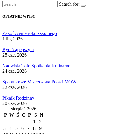
Search for:
OSTATNIE WPISY
Zakończenie roku szkolnego
1 lip, 2026
Być Najlepszym
25 cze, 2026
Nadwiślańskie Spotkania Kulinarne
24 cze, 2026
Spławikowe Mistrzostwa Polski MOW
22 cze, 2026
Piknik Rodzinny
20 cze, 2026
sierpień 2026
P
W
Ś
C
P
S
N
1
2
3
4
5
6
7
8
9