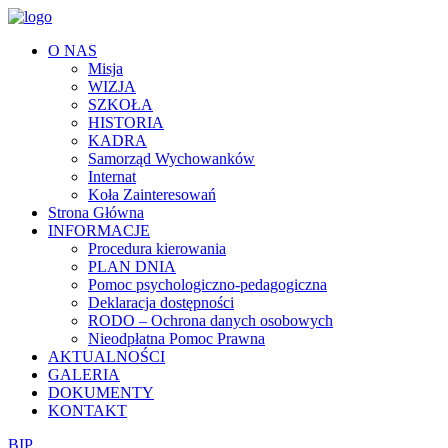
O NAS
Misja
WIZJA
SZKOŁA
HISTORIA
KADRA
Samorząd Wychowanków
Internat
Koła Zainteresowań
Strona Główna
INFORMACJE
Procedura kierowania
PLAN DNIA
Pomoc psychologiczno-pedagogiczna
Deklaracja dostępności
RODO – Ochrona danych osobowych
Nieodpłatna Pomoc Prawna
AKTUALNOŚCI
GALERIA
DOKUMENTY
KONTAKT
BIP