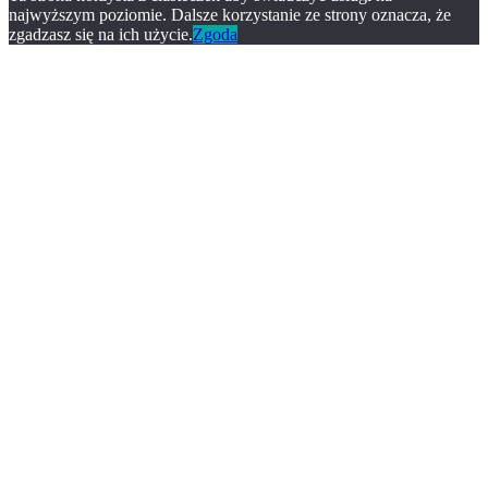
najwyższym poziomie. Dalsze korzystanie ze strony oznacza, że
zgadzasz się na ich użycie.
Zgoda