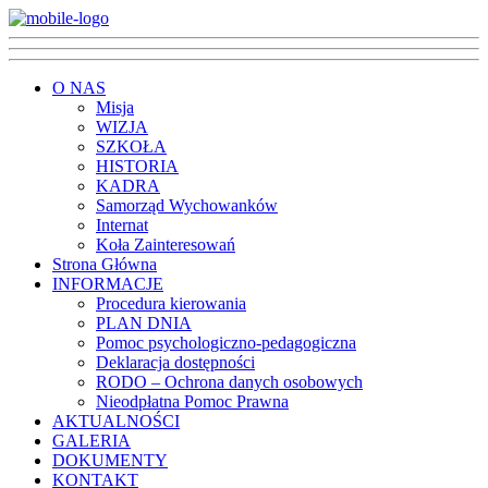
O NAS
Misja
WIZJA
SZKOŁA
HISTORIA
KADRA
Samorząd Wychowanków
Internat
Koła Zainteresowań
Strona Główna
INFORMACJE
Procedura kierowania
PLAN DNIA
Pomoc psychologiczno-pedagogiczna
Deklaracja dostępności
RODO – Ochrona danych osobowych
Nieodpłatna Pomoc Prawna
AKTUALNOŚCI
GALERIA
DOKUMENTY
KONTAKT