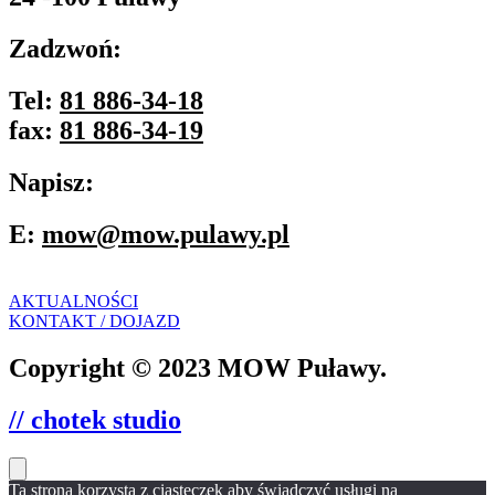
Zadzwoń:
Tel:
81 886-34-18
fax:
81 886-34-19
Napisz:
E:
mow@mow.pulawy.pl
AKTUALNOŚCI
KONTAKT / DOJAZD
Copyright © 2023 MOW Puławy.
// chotek studio
Ta strona korzysta z ciasteczek aby świadczyć usługi na