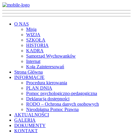
O NAS
Misja
WIZJA
SZKOŁA
HISTORIA
KADRA
Samorząd Wychowanków
Internat
Koła Zainteresowań
Strona Główna
INFORMACJE
Procedura kierowania
PLAN DNIA
Pomoc psychologiczno-pedagogiczna
Deklaracja dostępności
RODO – Ochrona danych osobowych
Nieodpłatna Pomoc Prawna
AKTUALNOŚCI
GALERIA
DOKUMENTY
KONTAKT