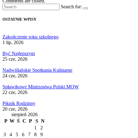
Comments are closed.
Search for:
OSTATNIE WPISY
Zakończenie roku szkolnego
1 lip, 2026
Być Najlepszym
25 cze, 2026
Nadwiślańskie Spotkania Kulinarne
24 cze, 2026
Spławikowe Mistrzostwa Polski MOW
22 cze, 2026
Piknik Rodzinny
20 cze, 2026
sierpień 2026
P
W
Ś
C
P
S
N
1
2
3
4
5
6
7
8
9