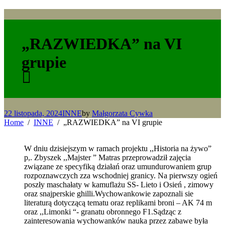
„RAZWIEDKA” na VI
grupie
22 listopada, 2024
INNE
by
Małgorzata Cywka
Home
INNE
„RAZWIEDKA” na VI grupie
W dniu dzisiejszym w ramach projektu ,,Historia na żywo”
p,. Zbyszek ,,Majster ” Matras przeprowadził zajęcia
związane ze specyfiką działań oraz umundurowaniem grup
rozpoznawczych zza wschodniej granicy. Na pierwszy ogień
poszły maschałaty w kamuflażu SS- Lieto i Osień , zimowy
oraz snajperskie ghilli.Wychowankowie zapoznali sie
literaturą dotyczącą tematu oraz replikami broni – AK 74 m
oraz ,,Limonki “- granatu obronnego F1.Sądząc z
zainteresowania wychowanków nauka przez zabawe była