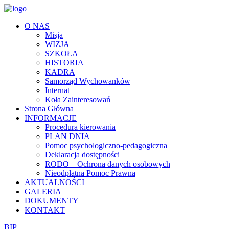
O NAS
Misja
WIZJA
SZKOŁA
HISTORIA
KADRA
Samorząd Wychowanków
Internat
Koła Zainteresowań
Strona Główna
INFORMACJE
Procedura kierowania
PLAN DNIA
Pomoc psychologiczno-pedagogiczna
Deklaracja dostępności
RODO – Ochrona danych osobowych
Nieodpłatna Pomoc Prawna
AKTUALNOŚCI
GALERIA
DOKUMENTY
KONTAKT
BIP