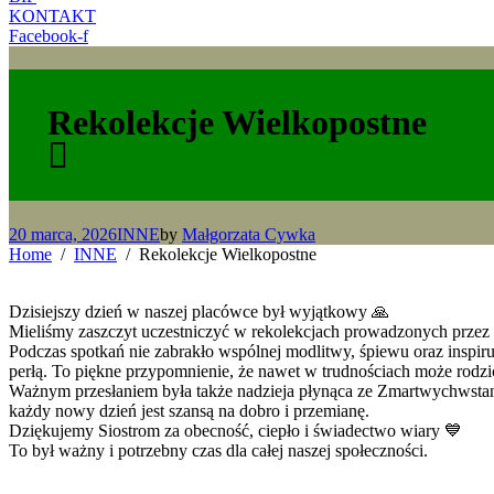
KONTAKT
Facebook-f
Rekolekcje Wielkopostne
20 marca, 2026
INNE
by
Małgorzata Cywka
Home
INNE
Rekolekcje Wielkopostne
Dzisiejszy dzień w naszej placówce był wyjątkowy 🙏
Mieliśmy zaszczyt uczestniczyć w rekolekcjach prowadzonych przez Sio
Podczas spotkań nie zabrakło wspólnej modlitwy, śpiewu oraz inspiruj
perłą. To piękne przypomnienie, że nawet w trudnościach może rodzi
Ważnym przesłaniem była także nadzieja płynąca ze Zmartwychwstania 
każdy nowy dzień jest szansą na dobro i przemianę.
Dziękujemy Siostrom za obecność, ciepło i świadectwo wiary 💙
To był ważny i potrzebny czas dla całej naszej społeczności.