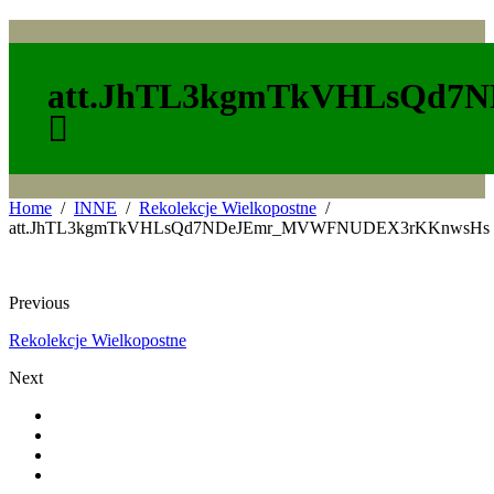
att.JhTL3kgmTkVHLsQd
Home
INNE
Rekolekcje Wielkopostne
att.JhTL3kgmTkVHLsQd7NDeJEmr_MVWFNUDEX3rKKnwsHs
Previous
Rekolekcje Wielkopostne
Next