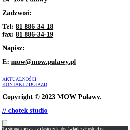
Zadzwoń:
Tel:
81 886-34-18
fax:
81 886-34-19
Napisz:
E:
mow@mow.pulawy.pl
AKTUALNOŚCI
KONTAKT / DOJAZD
Copyright © 2023 MOW Puławy.
// chotek studio
Ta strona korzysta z ciasteczek aby świadczyć usługi na