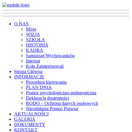
O NAS
Misja
WIZJA
SZKOŁA
HISTORIA
KADRA
Samorząd Wychowanków
Internat
Koła Zainteresowań
Strona Główna
INFORMACJE
Procedura kierowania
PLAN DNIA
Pomoc psychologiczno-pedagogiczna
Deklaracja dostępności
RODO – Ochrona danych osobowych
Nieodpłatna Pomoc Prawna
AKTUALNOŚCI
GALERIA
DOKUMENTY
KONTAKT