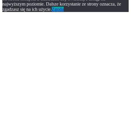
najwyższym poziomie. Dalsze korzystanie ze strony oznacza, że
zgadzasz się na ich użycie.
Zgoda