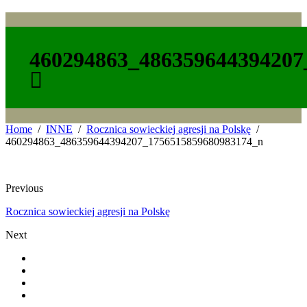
460294863_486359644394207
Home
INNE
Rocznica sowieckiej agresji na Polskę
460294863_486359644394207_1756515859680983174_n
Previous
Rocznica sowieckiej agresji na Polskę
Next