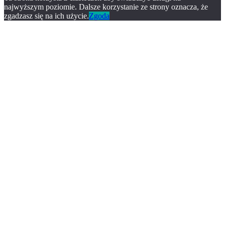
najwyższym poziomie. Dalsze korzystanie ze strony oznacza, że
zgadzasz się na ich użycie.
Zgoda