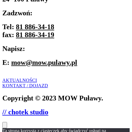
Zadzwoń:
Tel:
81 886-34-18
fax:
81 886-34-19
Napisz:
E:
mow@mow.pulawy.pl
AKTUALNOŚCI
KONTAKT / DOJAZD
Copyright © 2023 MOW Puławy.
// chotek studio
Ta strona korzysta z ciasteczek aby świadczyć usługi na