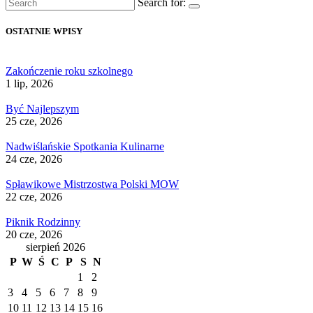
Search for:
OSTATNIE WPISY
Zakończenie roku szkolnego
1 lip, 2026
Być Najlepszym
25 cze, 2026
Nadwiślańskie Spotkania Kulinarne
24 cze, 2026
Spławikowe Mistrzostwa Polski MOW
22 cze, 2026
Piknik Rodzinny
20 cze, 2026
sierpień 2026
P
W
Ś
C
P
S
N
1
2
3
4
5
6
7
8
9
10
11
12
13
14
15
16