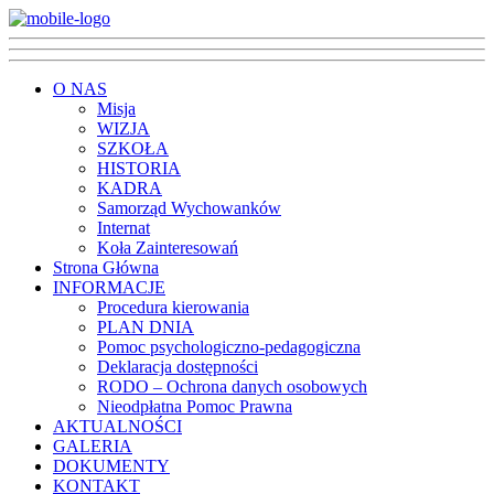
O NAS
Misja
WIZJA
SZKOŁA
HISTORIA
KADRA
Samorząd Wychowanków
Internat
Koła Zainteresowań
Strona Główna
INFORMACJE
Procedura kierowania
PLAN DNIA
Pomoc psychologiczno-pedagogiczna
Deklaracja dostępności
RODO – Ochrona danych osobowych
Nieodpłatna Pomoc Prawna
AKTUALNOŚCI
GALERIA
DOKUMENTY
KONTAKT