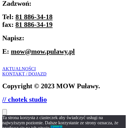
Zadzwoń:
Tel:
81 886-34-18
fax:
81 886-34-19
Napisz:
E:
mow@mow.pulawy.pl
AKTUALNOŚCI
KONTAKT / DOJAZD
Copyright © 2023 MOW Puławy.
// chotek studio
Ta strona korzysta z ciasteczek aby świadczyć usługi na
najwyższym poziomie. Dalsze korzystanie ze strony oznacza, że
zgadzasz się na ich użycie.
Zgoda