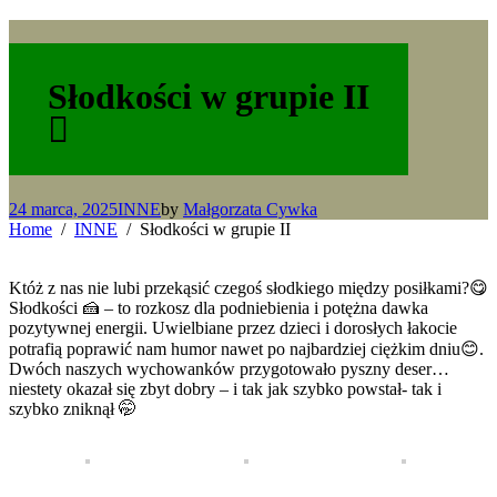
Słodkości w grupie II
24 marca, 2025
INNE
by
Małgorzata Cywka
Home
INNE
Słodkości w grupie II
Któż z nas nie lubi przekąsić czegoś słodkiego między posiłkami?😋
Słodkości 🍰 – to rozkosz dla podniebienia i potężna dawka
pozytywnej energii. Uwielbiane przez dzieci i dorosłych łakocie
potrafią poprawić nam humor nawet po najbardziej ciężkim dniu😊.
Dwóch naszych wychowanków przygotowało pyszny deser…
niestety okazał się zbyt dobry – i tak jak szybko powstał- tak i
szybko zniknął 🤭