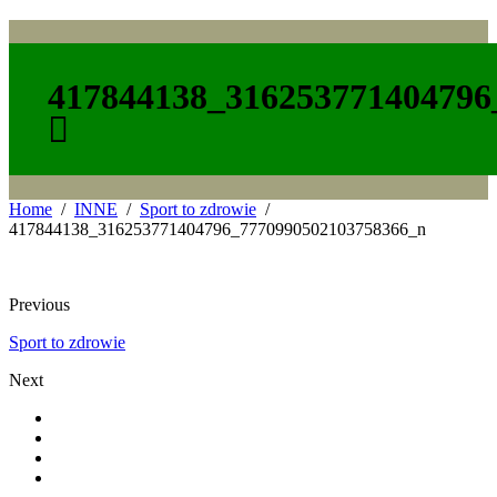
417844138_316253771404796
Home
INNE
Sport to zdrowie
417844138_316253771404796_7770990502103758366_n
Previous
Sport to zdrowie
Next