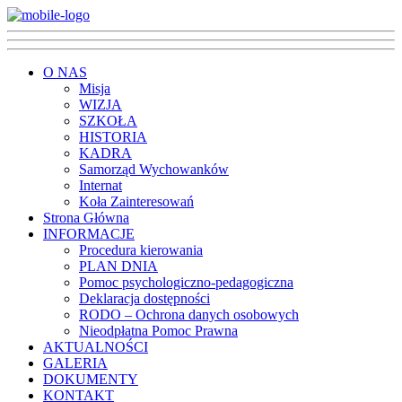
O NAS
Misja
WIZJA
SZKOŁA
HISTORIA
KADRA
Samorząd Wychowanków
Internat
Koła Zainteresowań
Strona Główna
INFORMACJE
Procedura kierowania
PLAN DNIA
Pomoc psychologiczno-pedagogiczna
Deklaracja dostępności
RODO – Ochrona danych osobowych
Nieodpłatna Pomoc Prawna
AKTUALNOŚCI
GALERIA
DOKUMENTY
KONTAKT