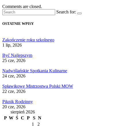
Comments are closed.
Search for:
OSTATNIE WPISY
Zakończenie roku szkolnego
1 lip, 2026
Być Najlepszym
25 cze, 2026
Nadwiślańskie Spotkania Kulinarne
24 cze, 2026
Spławikowe Mistrzostwa Polski MOW
22 cze, 2026
Piknik Rodzinny
20 cze, 2026
sierpień 2026
P
W
Ś
C
P
S
N
1
2