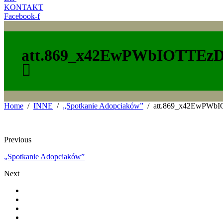
KONTAKT
Facebook-f
att.869_x42EwPWbIOTTEz
Home
INNE
„Spotkanie Adopciaków”
att.869_x42EwPWb
Previous
„Spotkanie Adopciaków”
Next