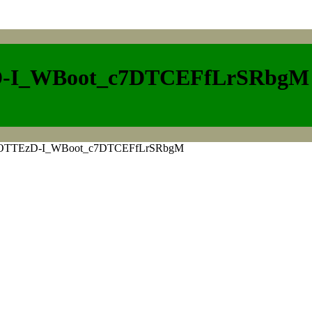
D-I_WBoot_c7DTCEFfLrSRbgM
IOTTEzD-I_WBoot_c7DTCEFfLrSRbgM