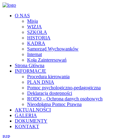
O NAS
Misja
WIZJA
SZKOŁA
HISTORIA
KADRA
Samorząd Wychowanków
Internat
Koła Zainteresowań
Strona Główna
INFORMACJE
Procedura kierowania
PLAN DNIA
Pomoc psychologiczno-pedagogiczna
Deklaracja dostępności
RODO – Ochrona danych osobowych
Nieodpłatna Pomoc Prawna
AKTUALNOŚCI
GALERIA
DOKUMENTY
KONTAKT
BIP