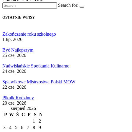
Search for:
OSTATNIE WPISY
Zakończenie roku szkolnego
1 lip, 2026
Być Najlepszym
25 cze, 2026
Nadwiślańskie Spotkania Kulinarne
24 cze, 2026
Spławikowe Mistrzostwa Polski MOW
22 cze, 2026
Piknik Rodzinny
20 cze, 2026
sierpień 2026
P
W
Ś
C
P
S
N
1
2
3
4
5
6
7
8
9