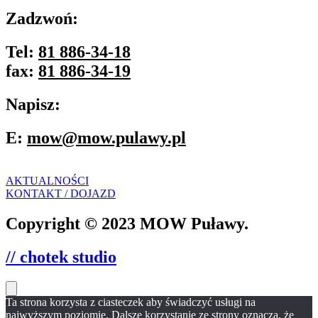
Zadzwoń:
Tel:
81 886-34-18
fax:
81 886-34-19
Napisz:
E:
mow@mow.pulawy.pl
AKTUALNOŚCI
KONTAKT / DOJAZD
Copyright © 2023 MOW Puławy.
// chotek studio
Ta strona korzysta z ciasteczek aby świadczyć usługi na
najwyższym poziomie. Dalsze korzystanie ze strony oznacza, że