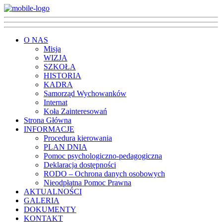
O NAS
Misja
WIZJA
SZKOŁA
HISTORIA
KADRA
Samorząd Wychowanków
Internat
Koła Zainteresowań
Strona Główna
INFORMACJE
Procedura kierowania
PLAN DNIA
Pomoc psychologiczno-pedagogiczna
Deklaracja dostępności
RODO – Ochrona danych osobowych
Nieodpłatna Pomoc Prawna
AKTUALNOŚCI
GALERIA
DOKUMENTY
KONTAKT