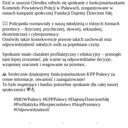
Dziś w naszym Ośrodku odbyło się spotkanie z funkcjonariuszkami
Komendy Powiatowej Policji w Puławach, zorganizowane w
ramach kampanii społecznej Fundacji Dajemy Dzieciom Siłę.
👮‍♀️ Policjantki rozmawiały z naszą młodzieżą o różnych formach
przemocy – fizycznej, psychicznej, słownej, seksualnej,
ekonomicznej i cyberprzemocy.
Omówiły także konsekwencje prawne takich zachowań oraz
odpowiedzialność młodych osób za popełniane czyny.
Spotkanie miało charakter profilaktyczny i edukacyjny – pomogło
nam lepiej zrozumieć, jak ważne są odpowiedzialne decyzje,
wzajemny szacunek i reagowanie na przemoc.
🙏 Serdecznie dziękujemy funkcjonariuszkom KPP Puławy za
cenne informacje, otwartość i zaangażowanie!
To było inspirujące i bardzo potrzebne spotkanie dla całej naszej
społeczności 💬💪
#MOWPuławy #KPPPuławy #DajemyDzieciomSiłę
#Profilaktyka #Bezpieczeństwo #StopPrzemocy
#Odpowiedzialność