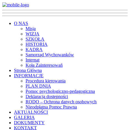
O NAS
Misja
WIZJA
SZKOŁA
HISTORIA
KADRA
Samorząd Wychowanków
Internat
Koła Zainteresowań
Strona Główna
INFORMACJE
Procedura kierowania
PLAN DNIA
Pomoc psychologiczno-pedagogiczna
Deklaracja dostępności
RODO – Ochrona danych osobowych
Nieodpłatna Pomoc Prawna
AKTUALNOŚCI
GALERIA
DOKUMENTY
KONTAKT