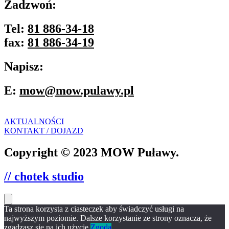
Zadzwoń:
Tel:
81 886-34-18
fax:
81 886-34-19
Napisz:
E:
mow@mow.pulawy.pl
AKTUALNOŚCI
KONTAKT / DOJAZD
Copyright © 2023 MOW Puławy.
// chotek studio
Ta strona korzysta z ciasteczek aby świadczyć usługi na
najwyższym poziomie. Dalsze korzystanie ze strony oznacza, że
zgadzasz się na ich użycie.
Zgoda