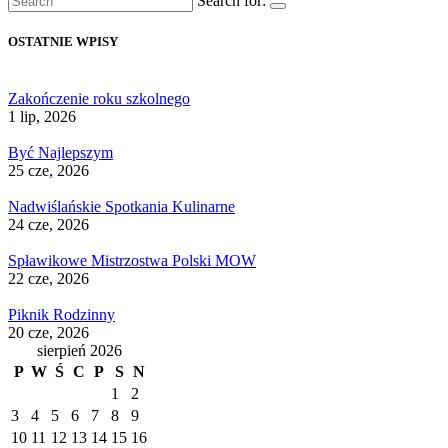
Search for:
OSTATNIE WPISY
Zakończenie roku szkolnego
1 lip, 2026
Być Najlepszym
25 cze, 2026
Nadwiślańskie Spotkania Kulinarne
24 cze, 2026
Spławikowe Mistrzostwa Polski MOW
22 cze, 2026
Piknik Rodzinny
20 cze, 2026
sierpień 2026
P
W
Ś
C
P
S
N
1
2
3
4
5
6
7
8
9
10
11
12
13
14
15
16