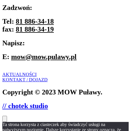
Zadzwoń:
Tel:
81 886-34-18
fax:
81 886-34-19
Napisz:
E:
mow@mow.pulawy.pl
AKTUALNOŚCI
KONTAKT / DOJAZD
Copyright © 2023 MOW Puławy.
// chotek studio
Ta strona korzysta z ciasteczek aby świadczyć usługi na
najwyższym poziomie. Dalsze korzystanie ze strony oznacza, że