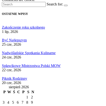
Search for:
OSTATNIE WPISY
Zakończenie roku szkolnego
1 lip, 2026
Być Najlepszym
25 cze, 2026
Nadwiślańskie Spotkania Kulinarne
24 cze, 2026
Spławikowe Mistrzostwa Polski MOW
22 cze, 2026
Piknik Rodzinny
20 cze, 2026
sierpień 2026
P
W
Ś
C
P
S
N
1
2
3
4
5
6
7
8
9