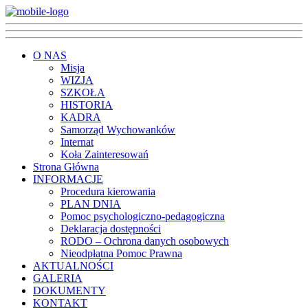
O NAS
Misja
WIZJA
SZKOŁA
HISTORIA
KADRA
Samorząd Wychowanków
Internat
Koła Zainteresowań
Strona Główna
INFORMACJE
Procedura kierowania
PLAN DNIA
Pomoc psychologiczno-pedagogiczna
Deklaracja dostępności
RODO – Ochrona danych osobowych
Nieodpłatna Pomoc Prawna
AKTUALNOŚCI
GALERIA
DOKUMENTY
KONTAKT