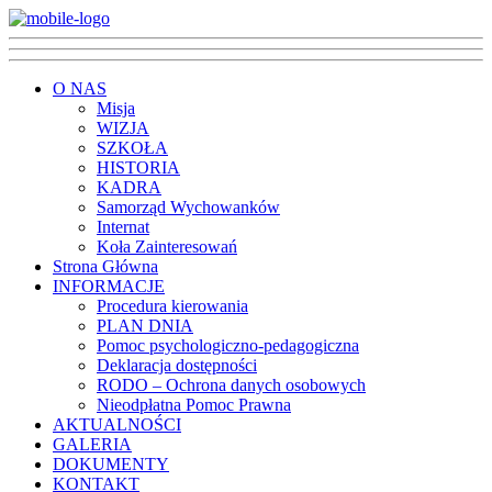
O NAS
Misja
WIZJA
SZKOŁA
HISTORIA
KADRA
Samorząd Wychowanków
Internat
Koła Zainteresowań
Strona Główna
INFORMACJE
Procedura kierowania
PLAN DNIA
Pomoc psychologiczno-pedagogiczna
Deklaracja dostępności
RODO – Ochrona danych osobowych
Nieodpłatna Pomoc Prawna
AKTUALNOŚCI
GALERIA
DOKUMENTY
KONTAKT