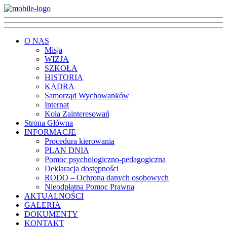
O NAS
Misja
WIZJA
SZKOŁA
HISTORIA
KADRA
Samorząd Wychowanków
Internat
Koła Zainteresowań
Strona Główna
INFORMACJE
Procedura kierowania
PLAN DNIA
Pomoc psychologiczno-pedagogiczna
Deklaracja dostępności
RODO – Ochrona danych osobowych
Nieodpłatna Pomoc Prawna
AKTUALNOŚCI
GALERIA
DOKUMENTY
KONTAKT