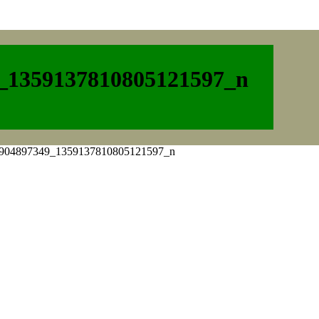
_1359137810805121597_n
904897349_1359137810805121597_n