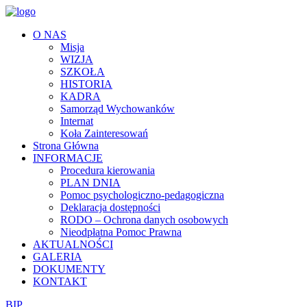
O NAS
Misja
WIZJA
SZKOŁA
HISTORIA
KADRA
Samorząd Wychowanków
Internat
Koła Zainteresowań
Strona Główna
INFORMACJE
Procedura kierowania
PLAN DNIA
Pomoc psychologiczno-pedagogiczna
Deklaracja dostępności
RODO – Ochrona danych osobowych
Nieodpłatna Pomoc Prawna
AKTUALNOŚCI
GALERIA
DOKUMENTY
KONTAKT
BIP