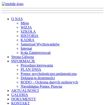
O NAS
Misja
WIZJA
SZKOŁA
HISTORIA
KADRA
Samorząd Wychowanków
Internat
Koła Zainteresowań
Strona Główna
INFORMACJE
Procedura kierowania
PLAN DNIA
Pomoc psychologiczno-pedagogiczna
Deklaracja dostępności
RODO – Ochrona danych osobowych
Nieodpłatna Pomoc Prawna
AKTUALNOŚCI
GALERIA
DOKUMENTY
KONTAKT