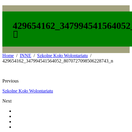
429654162_347994541564052
Home
INNE
Szkolne Koło Wolontariatu
429654162_347994541564052_8070727098506228743_n
Previous
Szkolne Koło Wolontariatu
Next