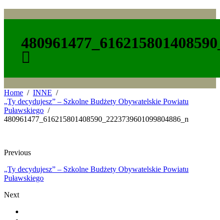
480961477_616215801408590
Home
INNE
„Ty decydujesz” – Szkolne Budżety Obywatelskie Powiatu
Puławskiego
480961477_616215801408590_2223739601099804886_n
Previous
„Ty decydujesz” – Szkolne Budżety Obywatelskie Powiatu
Puławskiego
Next