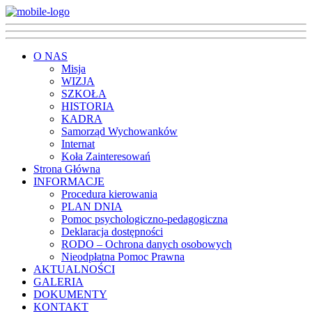
O NAS
Misja
WIZJA
SZKOŁA
HISTORIA
KADRA
Samorząd Wychowanków
Internat
Koła Zainteresowań
Strona Główna
INFORMACJE
Procedura kierowania
PLAN DNIA
Pomoc psychologiczno-pedagogiczna
Deklaracja dostępności
RODO – Ochrona danych osobowych
Nieodpłatna Pomoc Prawna
AKTUALNOŚCI
GALERIA
DOKUMENTY
KONTAKT