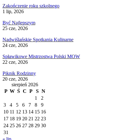
Zakończenie roku szkolnego
1 lip, 2026
Być Najlepszym
25 cze, 2026
Nadwiślańskie Spotkania Kulinarne
24 cze, 2026
Spławikowe Mistrzostwa Polski MOW
22 cze, 2026
Piknik Rodzinny
20 cze, 2026
sierpień 2026
P
W
Ś
C
P
S
N
1
2
3
4
5
6
7
8
9
10
11
12
13
14
15
16
17
18
19
20
21
22
23
24
25
26
27
28
29
30
31
« lip