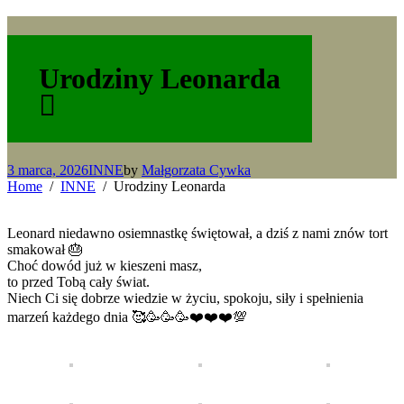
Urodziny Leonarda
3 marca, 2026
INNE
by
Małgorzata Cywka
Home
INNE
Urodziny Leonarda
Leonard niedawno osiemnastkę świętował, a dziś z nami znów tort
smakował 🎂
Choć dowód już w kieszeni masz,
to przed Tobą cały świat.
Niech Ci się dobrze wiedzie w życiu, spokoju, siły i spełnienia
marzeń każdego dnia 🥰🥳🥳🥳❤️❤️❤️💯